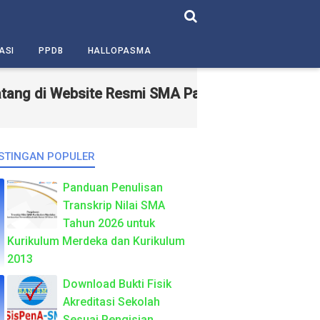
ASI
PPDB
HALLOPASMA
 di Website Resmi SMA Pasundan 5 Bandung – Sek
STINGAN POPULER
Panduan Penulisan
Transkrip Nilai SMA
Tahun 2026 untuk
Kurikulum Merdeka dan Kurikulum
2013
Download Bukti Fisik
Akreditasi Sekolah
Sesuai Pengisian