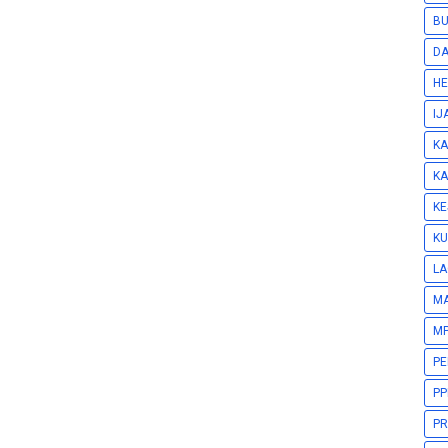
BU
DA
HE
IJ
KA
KA
KE
KU
LA
M
MP
P
PP
PR