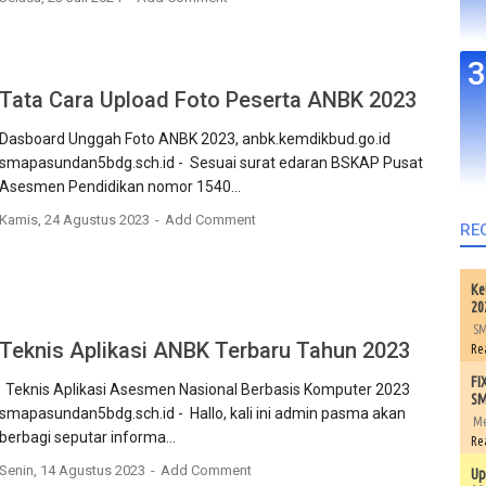
Tata Cara Upload Foto Peserta ANBK 2023
Dasboard Unggah Foto ANBK 2023, anbk.kemdikbud.go.id
smapasundan5bdg.sch.id - Sesuai surat edaran BSKAP Pusat
Asesmen Pendidikan nomor 1540...
Kamis, 24 Agustus 2023
Add Comment
RE
Ke
20
SM
Teknis Aplikasi ANBK Terbaru Tahun 2023
Re
FI
Teknis Aplikasi Asesmen Nasional Berbasis Komputer 2023
SM
smapasundan5bdg.sch.id - Hallo, kali ini admin pasma akan
Me
berbagi seputar informa...
Re
Senin, 14 Agustus 2023
Add Comment
Up