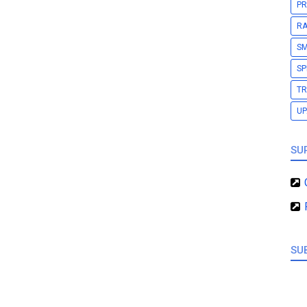
PR
RA
S
SP
TR
U
SU
SU