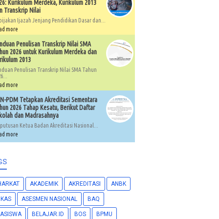
26: Kurikulum Merdeka, Kurikulum 2013
n Transkrip Nilai
bijakan Ijazah Jenjang Pendidikan Dasar dan...
ad more
nduan Penulisan Transkrip Nilai SMA
hun 2026 untuk Kurikulum Merdeka dan
rikulum 2013
nduan Penulisan Transkrip Nilai SMA Tahun
6...
ad more
N-PDM Tetapkan Akreditasi Sementara
hun 2026 Tahap Kesatu, Berikut Daftar
kolah dan Madrasahnya
putusan Ketua Badan Akreditasi Nasional...
ad more
GS
HARKAT
AKADEMIK
AKREDITASI
ANBK
RKAS
ASESMEN NASIONAL
BAQ
ASISWA
BELAJAR.ID
BOS
BPMU