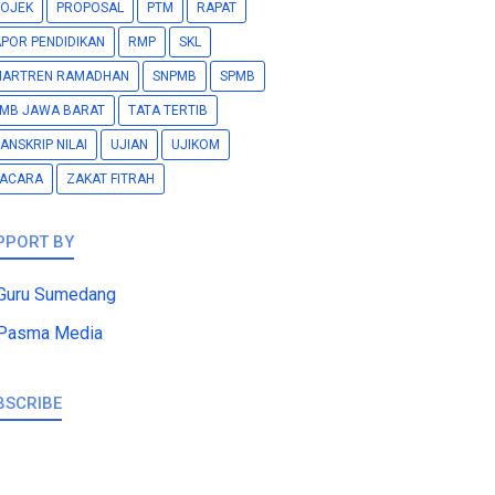
OJEK
PROPOSAL
PTM
RAPAT
POR PENDIDIKAN
RMP
SKL
MARTREN RAMADHAN
SNPMB
SPMB
MB JAWA BARAT
TATA TERTIB
ANSKRIP NILAI
UJIAN
UJIKOM
PACARA
ZAKAT FITRAH
PPORT BY
Guru Sumedang
Pasma Media
BSCRIBE