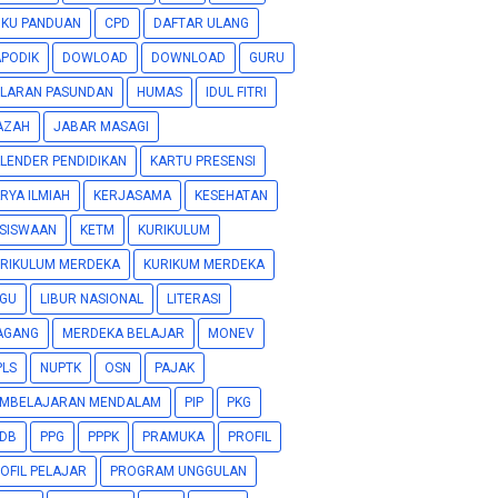
KU PANDUAN
CPD
DAFTAR ULANG
PODIK
DOWLOAD
DOWNLOAD
GURU
LARAN PASUNDAN
HUMAS
IDUL FITRI
AZAH
JABAR MASAGI
LENDER PENDIDIKAN
KARTU PRESENSI
RYA ILMIAH
KERJASAMA
KESEHATAN
SISWAAN
KETM
KURIKULUM
RIKULUM MERDEKA
KURIKUM MERDEKA
GU
LIBUR NASIONAL
LITERASI
AGANG
MERDEKA BELAJAR
MONEV
LS
NUPTK
OSN
PAJAK
EMBELAJARAN MENDALAM
PIP
PKG
DB
PPG
PPPK
PRAMUKA
PROFIL
OFIL PELAJAR
PROGRAM UNGGULAN