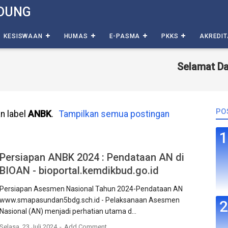
DUNG
KESISWAAN
HUMAS
E-PASMA
PKKS
AKREDIT
Selamat Datang
PO
n label
ANBK
.
Tampilkan semua postingan
Persiapan ANBK 2024 : Pendataan AN di
BIOAN - bioportal.kemdikbud.go.id
Persiapan Asesmen Nasional Tahun 2024-Pendataan AN
www.smapasundan5bdg.sch.id - Pelaksanaan Asesmen
Nasional (AN) menjadi perhatian utama d...
Selasa, 23 Juli 2024
Add Comment