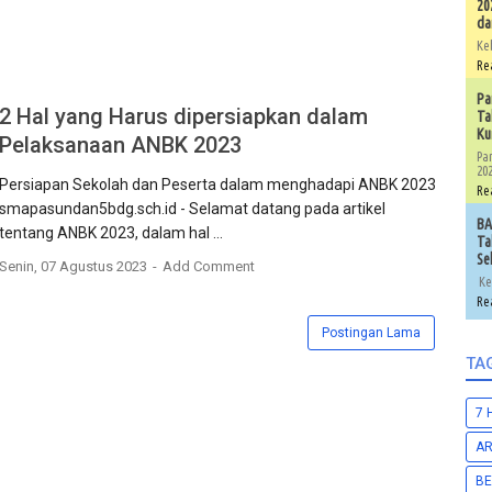
20
da
Ke
Re
Pa
2 Hal yang Harus dipersiapkan dalam
Ta
Ku
Pelaksanaan ANBK 2023
Pa
202
Persiapan Sekolah dan Peserta dalam menghadapi ANBK 2023
Re
smapasundan5bdg.sch.id - Selamat datang pada artikel
BA
tentang ANBK 2023, dalam hal ...
Ta
Se
Senin, 07 Agustus 2023
Add Comment
Ke
Re
Postingan Lama
TA
7 
A
BE