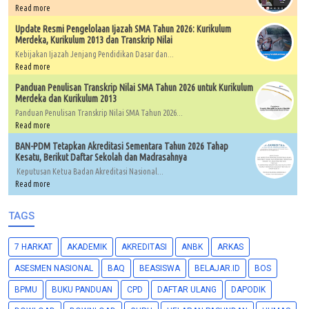
Read more
Update Resmi Pengelolaan Ijazah SMA Tahun 2026: Kurikulum
Merdeka, Kurikulum 2013 dan Transkrip Nilai
Kebijakan Ijazah Jenjang Pendidikan Dasar dan...
Read more
Panduan Penulisan Transkrip Nilai SMA Tahun 2026 untuk Kurikulum
Merdeka dan Kurikulum 2013
Panduan Penulisan Transkrip Nilai SMA Tahun 2026...
Read more
BAN-PDM Tetapkan Akreditasi Sementara Tahun 2026 Tahap
Kesatu, Berikut Daftar Sekolah dan Madrasahnya
Keputusan Ketua Badan Akreditasi Nasional...
Read more
TAGS
7 HARKAT
AKADEMIK
AKREDITASI
ANBK
ARKAS
ASESMEN NASIONAL
BAQ
BEASISWA
BELAJAR.ID
BOS
BPMU
BUKU PANDUAN
CPD
DAFTAR ULANG
DAPODIK