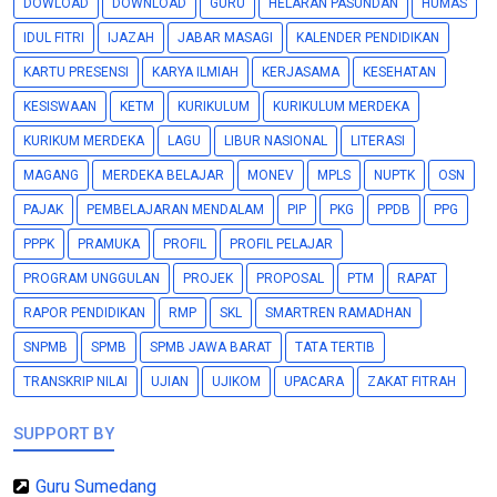
DOWLOAD
DOWNLOAD
GURU
HELARAN PASUNDAN
HUMAS
IDUL FITRI
IJAZAH
JABAR MASAGI
KALENDER PENDIDIKAN
KARTU PRESENSI
KARYA ILMIAH
KERJASAMA
KESEHATAN
KESISWAAN
KETM
KURIKULUM
KURIKULUM MERDEKA
KURIKUM MERDEKA
LAGU
LIBUR NASIONAL
LITERASI
MAGANG
MERDEKA BELAJAR
MONEV
MPLS
NUPTK
OSN
PAJAK
PEMBELAJARAN MENDALAM
PIP
PKG
PPDB
PPG
PPPK
PRAMUKA
PROFIL
PROFIL PELAJAR
PROGRAM UNGGULAN
PROJEK
PROPOSAL
PTM
RAPAT
RAPOR PENDIDIKAN
RMP
SKL
SMARTREN RAMADHAN
SNPMB
SPMB
SPMB JAWA BARAT
TATA TERTIB
TRANSKRIP NILAI
UJIAN
UJIKOM
UPACARA
ZAKAT FITRAH
SUPPORT BY
Guru Sumedang