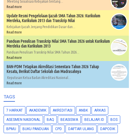
Meeting Sosialisasi Kebijakan tentang...
Read more
Update Resmi Pengelolaan Ijazah SMA Tahun 2026: Kurikulum
Merdeka, Kurikulum 2013 dan Transkrip Nilai
Kebijakan Ijazah Jenjang Pendidikan Dasar dan...
Read more
Panduan Penulisan Transkrip Nilai SMA Tahun 2026 untuk Kurikulum
Merdeka dan Kurikulum 2013
Panduan Penulisan Transkrip Nilai SMA Tahun 2026...
Read more
BAN-PDM Tetapkan Akreditasi Sementara Tahun 2026 Tahap
Kesatu, Berikut Daftar Sekolah dan Madrasahnya
Keputusan Ketua Badan Akreditasi Nasional...
Read more
TAGS
7 HARKAT
AKADEMIK
AKREDITASI
ANBK
ARKAS
ASESMEN NASIONAL
BAQ
BEASISWA
BELAJAR.ID
BOS
BPMU
BUKU PANDUAN
CPD
DAFTAR ULANG
DAPODIK