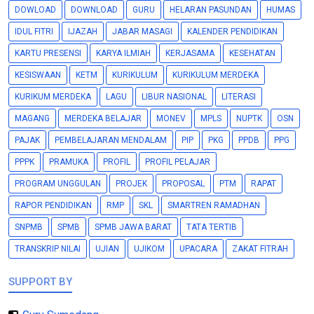
DOWLOAD
DOWNLOAD
GURU
HELARAN PASUNDAN
HUMAS
IDUL FITRI
IJAZAH
JABAR MASAGI
KALENDER PENDIDIKAN
KARTU PRESENSI
KARYA ILMIAH
KERJASAMA
KESEHATAN
KESISWAAN
KETM
KURIKULUM
KURIKULUM MERDEKA
KURIKUM MERDEKA
LAGU
LIBUR NASIONAL
LITERASI
MAGANG
MERDEKA BELAJAR
MONEV
MPLS
NUPTK
OSN
PAJAK
PEMBELAJARAN MENDALAM
PIP
PKG
PPDB
PPG
PPPK
PRAMUKA
PROFIL
PROFIL PELAJAR
PROGRAM UNGGULAN
PROJEK
PROPOSAL
PTM
RAPAT
RAPOR PENDIDIKAN
RMP
SKL
SMARTREN RAMADHAN
SNPMB
SPMB
SPMB JAWA BARAT
TATA TERTIB
TRANSKRIP NILAI
UJIAN
UJIKOM
UPACARA
ZAKAT FITRAH
SUPPORT BY