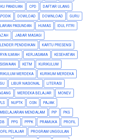
KU PANDUAN
CPD
DAFTAR ULANG
PODIK
DOWLOAD
DOWNLOAD
GURU
LARAN PASUNDAN
HUMAS
IDUL FITRI
AZAH
JABAR MASAGI
LENDER PENDIDIKAN
KARTU PRESENSI
RYA ILMIAH
KERJASAMA
KESEHATAN
SISWAAN
KETM
KURIKULUM
RIKULUM MERDEKA
KURIKUM MERDEKA
GU
LIBUR NASIONAL
LITERASI
AGANG
MERDEKA BELAJAR
MONEV
LS
NUPTK
OSN
PAJAK
EMBELAJARAN MENDALAM
PIP
PKG
DB
PPG
PPPK
PRAMUKA
PROFIL
OFIL PELAJAR
PROGRAM UNGGULAN