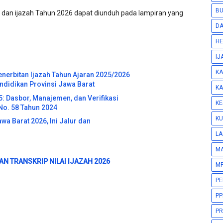
BU
lai dan ijazah Tahun 2026 dapat diunduh pada lampiran yang
DA
HE
IJ
KA
nerbitan Ijazah Tahun Ajaran 2025/2026
ndidikan Provinsi Jawa Barat
KA
5: Dasbor, Manajemen, dan Verifikasi
KE
No. 58 Tahun 2024
KU
a Barat 2026, Ini Jalur dan
LA
M
N TRANSKRIP NILAI IJAZAH 2026
MP
P
PP
PR