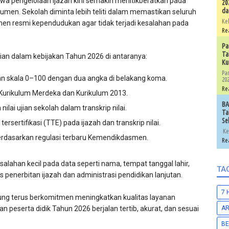
hwa pengelolaan ijazah kini semakin menitikberatkan pada
20
da
 dokumen. Sekolah diminta lebih teliti dalam memastikan seluruh
Ke
umen resmi kependudukan agar tidak terjadi kesalahan pada
Re
Pa
Ta
ian dalam kebijakan Tahun 2026 di antaranya:
Ku
Pa
an skala 0–100 dengan dua angka di belakang koma.
202
Re
 Kurikulum Merdeka dan Kurikulum 2013.
BA
ilai ujian sekolah dalam transkrip nilai.
Ta
Se
rsertifikasi (TTE) pada ijazah dan transkrip nilai.
Ke
berdasarkan regulasi terbaru Kemendikdasmen.
Re
esalahan kecil pada data seperti nama, tempat tanggal lahir,
TA
enerbitan ijazah dan administrasi pendidikan lanjutan.
7 
ung terus berkomitmen meningkatkan kualitas layanan
an peserta didik Tahun 2026 berjalan tertib, akurat, dan sesuai
A
BE