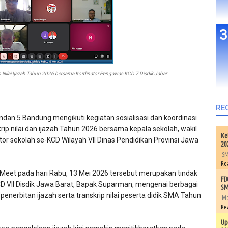
ip Nilai Ijazah Tahun 2026 bersama Kordinator Pengawas KCD 7 Disdik Jabar
RE
dan 5 Bandung mengikuti kegiatan sosialisasi dan koordinasi
krip nilai dan ijazah Tahun 2026 bersama kepala sekolah, wakil
Ke
tor sekolah se-KCD Wilayah VII Dinas Pendidikan Provinsi Jawa
20
SM
Re
 Meet pada hari Rabu, 13 Mei 2026 tersebut merupakan tindak
FI
CD VII Disdik Jawa Barat, Bapak Suparman, mengenai berbagai
SM
nerbitan ijazah serta transkrip nilai peserta didik SMA Tahun
Me
Re
Up