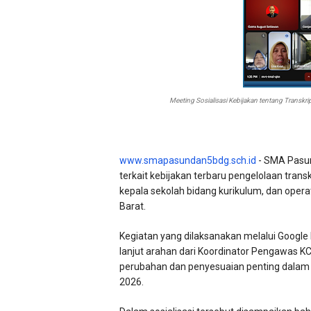
Meeting Sosialisasi Kebijakan tentang Transkr
www.smapasundan5bdg.sch.id
- SMA Pasun
terkait kebijakan terbaru pengelolaan trans
kepala sekolah bidang kurikulum, dan opera
Barat.
Kegiatan yang dilaksanakan melalui Google
lanjut arahan dari Koordinator Pengawas K
perubahan dan penyesuaian penting dalam pe
2026.