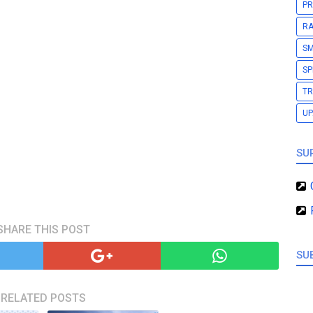
PR
RA
S
SP
TR
U
SU
SHARE THIS POST
SU
RELATED POSTS