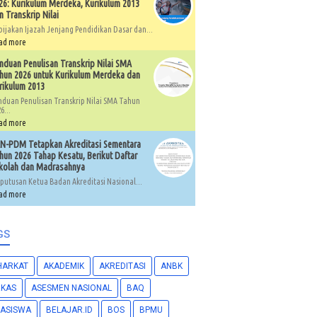
26: Kurikulum Merdeka, Kurikulum 2013
n Transkrip Nilai
bijakan Ijazah Jenjang Pendidikan Dasar dan...
ad more
nduan Penulisan Transkrip Nilai SMA
hun 2026 untuk Kurikulum Merdeka dan
rikulum 2013
nduan Penulisan Transkrip Nilai SMA Tahun
6...
ad more
N-PDM Tetapkan Akreditasi Sementara
hun 2026 Tahap Kesatu, Berikut Daftar
kolah dan Madrasahnya
putusan Ketua Badan Akreditasi Nasional...
ad more
GS
HARKAT
AKADEMIK
AKREDITASI
ANBK
RKAS
ASESMEN NASIONAL
BAQ
ASISWA
BELAJAR.ID
BOS
BPMU