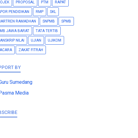
OJEK
PROPOSAL
PTM
RAPAT
POR PENDIDIKAN
RMP
SKL
MARTREN RAMADHAN
SNPMB
SPMB
MB JAWA BARAT
TATA TERTIB
ANSKRIP NILAI
UJIAN
UJIKOM
PACARA
ZAKAT FITRAH
PPORT BY
Guru Sumedang
Pasma Media
BSCRIBE