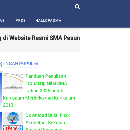
ASI
PPDB
HALLOPASMA
ebsite Resmi SMA Pasundan 5 Bandung – Sekolah 
STINGAN POPULER
26
Panduan Penulisan
Transkrip Nilai SMA
Tahun 2026 untuk
Kurikulum Merdeka dan Kurikulum
2013
Download Bukti Fisik
Akreditasi Sekolah
Sesuai Pengisian