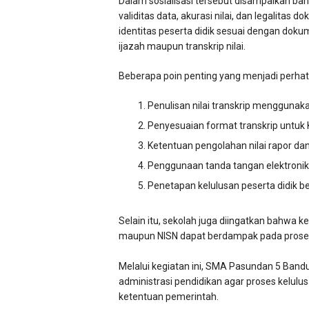
Dalam sosialisasi tersebut disampaikan ba
validitas data, akurasi nilai, dan legalitas
identitas peserta didik sesuai dengan dok
ijazah maupun transkrip nilai.
Beberapa poin penting yang menjadi perhat
Penulisan nilai transkrip menggunak
Penyesuaian format transkrip untuk
Ketentuan pengolahan nilai rapor dan n
Penggunaan tanda tangan elektronik te
Penetapan kelulusan peserta didik 
Selain itu, sekolah juga diingatkan bahwa k
maupun NISN dapat berdampak pada proses p
Melalui kegiatan ini, SMA Pasundan 5 Band
administrasi pendidikan agar proses kelulus
ketentuan pemerintah.