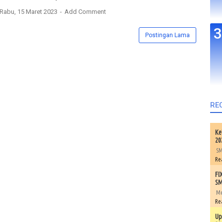
Rabu, 15 Maret 2023
Add Comment
Postingan Lama
RE
Ke
20
SM
Re
FI
SM
Me
Re
Up