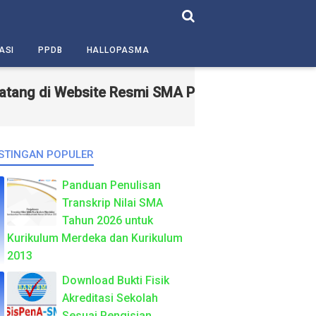
ASI
PPDB
HALLOPASMA
g di Website Resmi SMA Pasundan 5 Bandung – Se
STINGAN POPULER
Panduan Penulisan
Transkrip Nilai SMA
Tahun 2026 untuk
Kurikulum Merdeka dan Kurikulum
2013
Download Bukti Fisik
Akreditasi Sekolah
Sesuai Pengisian