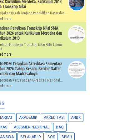
26: Kurikulum Merdeka, Kurikulum 2013
n Transkrip Nilai
bijakan Ijazah Jenjang Pendidikan Dasar dan...
ad more
nduan Penulisan Transkrip Nilai SMA
hun 2026 untuk Kurikulum Merdeka dan
rikulum 2013
nduan Penulisan Transkrip Nilai SMA Tahun
6...
ad more
N-PDM Tetapkan Akreditasi Sementara
hun 2026 Tahap Kesatu, Berikut Daftar
kolah dan Madrasahnya
putusan Ketua Badan Akreditasi Nasional...
ad more
GS
HARKAT
AKADEMIK
AKREDITASI
ANBK
RKAS
ASESMEN NASIONAL
BAQ
ASISWA
BELAJAR.ID
BOS
BPMU