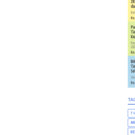
20
da
Ke
Re
Pa
Ta
Ku
Pa
202
Re
BA
Ta
Se
Ke
Re
TA
7 
A
BE