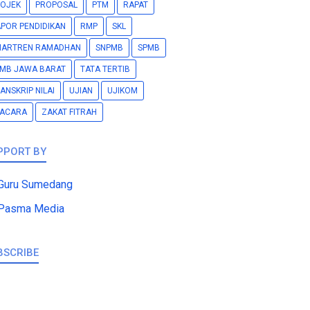
OJEK
PROPOSAL
PTM
RAPAT
POR PENDIDIKAN
RMP
SKL
MARTREN RAMADHAN
SNPMB
SPMB
MB JAWA BARAT
TATA TERTIB
ANSKRIP NILAI
UJIAN
UJIKOM
PACARA
ZAKAT FITRAH
PPORT BY
Guru Sumedang
Pasma Media
BSCRIBE