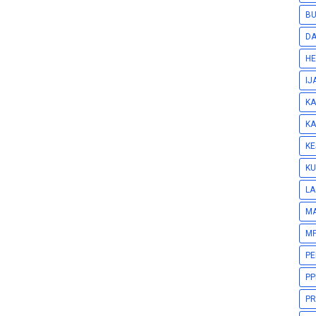
BU
DA
HE
IJ
KA
KA
KE
KU
LA
M
MP
P
PP
PR