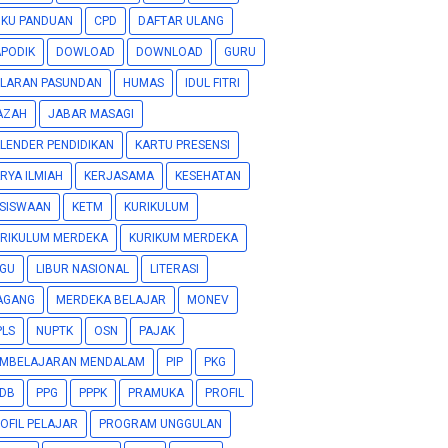
KU PANDUAN
CPD
DAFTAR ULANG
PODIK
DOWLOAD
DOWNLOAD
GURU
LARAN PASUNDAN
HUMAS
IDUL FITRI
AZAH
JABAR MASAGI
LENDER PENDIDIKAN
KARTU PRESENSI
RYA ILMIAH
KERJASAMA
KESEHATAN
SISWAAN
KETM
KURIKULUM
RIKULUM MERDEKA
KURIKUM MERDEKA
GU
LIBUR NASIONAL
LITERASI
AGANG
MERDEKA BELAJAR
MONEV
LS
NUPTK
OSN
PAJAK
EMBELAJARAN MENDALAM
PIP
PKG
DB
PPG
PPPK
PRAMUKA
PROFIL
OFIL PELAJAR
PROGRAM UNGGULAN