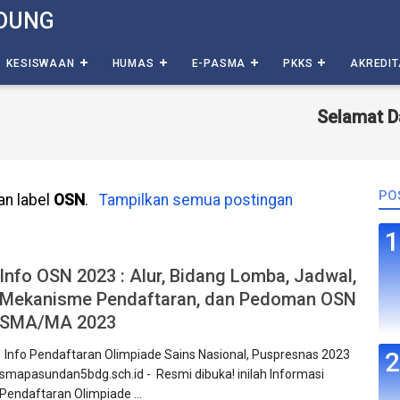
DUNG
KESISWAAN
HUMAS
E-PASMA
PKKS
AKREDIT
Selamat Datan
PO
an label
OSN
.
Tampilkan semua postingan
Info OSN 2023 : Alur, Bidang Lomba, Jadwal,
Mekanisme Pendaftaran, dan Pedoman OSN
SMA/MA 2023
Info Pendaftaran Olimpiade Sains Nasional, Puspresnas 2023
smapasundan5bdg.sch.id - Resmi dibuka! inilah Informasi
Pendaftaran Olimpiade ...