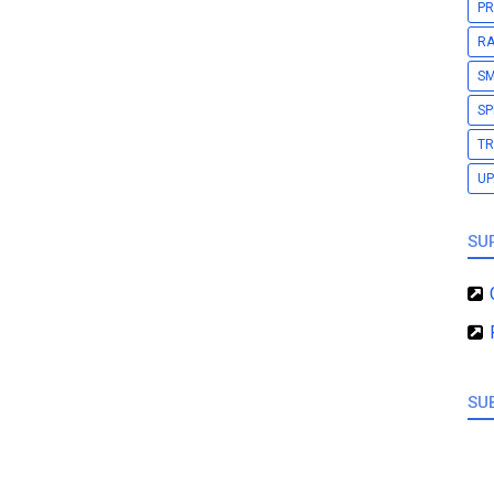
PR
RA
S
SP
TR
U
SU
SU