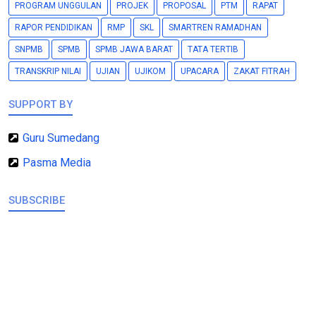
PROGRAM UNGGULAN
PROJEK
PROPOSAL
PTM
RAPAT
RAPOR PENDIDIKAN
RMP
SKL
SMARTREN RAMADHAN
SNPMB
SPMB
SPMB JAWA BARAT
TATA TERTIB
TRANSKRIP NILAI
UJIAN
UJIKOM
UPACARA
ZAKAT FITRAH
SUPPORT BY
Guru Sumedang
Pasma Media
SUBSCRIBE