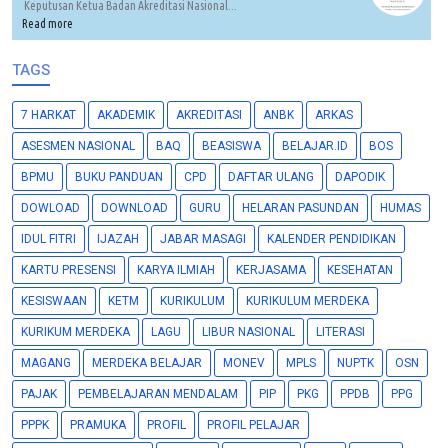
Keputusan Ketua Badan Akreditasi Nasional...
Read more
TAGS
7 HARKAT
AKADEMIK
AKREDITASI
ANBK
ARKAS
ASESMEN NASIONAL
BAQ
BEASISWA
BELAJAR.ID
BOS
BPMU
BUKU PANDUAN
CPD
DAFTAR ULANG
DAPODIK
DOWLOAD
DOWNLOAD
GURU
HELARAN PASUNDAN
HUMAS
IDUL FITRI
IJAZAH
JABAR MASAGI
KALENDER PENDIDIKAN
KARTU PRESENSI
KARYA ILMIAH
KERJASAMA
KESEHATAN
KESISWAAN
KETM
KURIKULUM
KURIKULUM MERDEKA
KURIKUM MERDEKA
LAGU
LIBUR NASIONAL
LITERASI
MAGANG
MERDEKA BELAJAR
MONEV
MPLS
NUPTK
OSN
PAJAK
PEMBELAJARAN MENDALAM
PIP
PKG
PPDB
PPG
PPPK
PRAMUKA
PROFIL
PROFIL PELAJAR