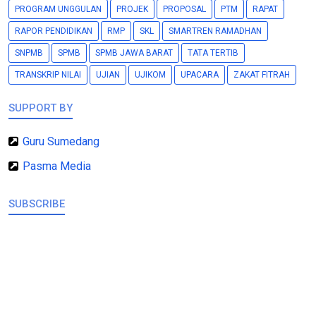
PROGRAM UNGGULAN
PROJEK
PROPOSAL
PTM
RAPAT
RAPOR PENDIDIKAN
RMP
SKL
SMARTREN RAMADHAN
SNPMB
SPMB
SPMB JAWA BARAT
TATA TERTIB
TRANSKRIP NILAI
UJIAN
UJIKOM
UPACARA
ZAKAT FITRAH
SUPPORT BY
Guru Sumedang
Pasma Media
SUBSCRIBE