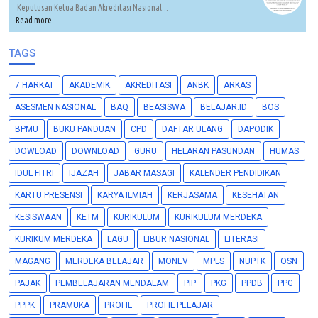
Keputusan Ketua Badan Akreditasi Nasional...
Read more
TAGS
7 HARKAT
AKADEMIK
AKREDITASI
ANBK
ARKAS
ASESMEN NASIONAL
BAQ
BEASISWA
BELAJAR.ID
BOS
BPMU
BUKU PANDUAN
CPD
DAFTAR ULANG
DAPODIK
DOWLOAD
DOWNLOAD
GURU
HELARAN PASUNDAN
HUMAS
IDUL FITRI
IJAZAH
JABAR MASAGI
KALENDER PENDIDIKAN
KARTU PRESENSI
KARYA ILMIAH
KERJASAMA
KESEHATAN
KESISWAAN
KETM
KURIKULUM
KURIKULUM MERDEKA
KURIKUM MERDEKA
LAGU
LIBUR NASIONAL
LITERASI
MAGANG
MERDEKA BELAJAR
MONEV
MPLS
NUPTK
OSN
PAJAK
PEMBELAJARAN MENDALAM
PIP
PKG
PPDB
PPG
PPPK
PRAMUKA
PROFIL
PROFIL PELAJAR