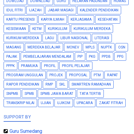
DOWLOAD
DOWNLOAD
GURU
HELARAN PASUNDAN
HUMAS
IDUL FITRI
IJAZAH
JABAR MASAGI
KALENDER PENDIDIKAN
KARTU PRESENSI
KARYA ILMIAH
KERJASAMA
KESEHATAN
KESISWAAN
KETM
KURIKULUM
KURIKULUM MERDEKA
KURIKUM MERDEKA
LAGU
LIBUR NASIONAL
LITERASI
MAGANG
MERDEKA BELAJAR
MONEV
MPLS
NUPTK
OSN
PAJAK
PEMBELAJARAN MENDALAM
PIP
PKG
PPDB
PPG
PPPK
PRAMUKA
PROFIL
PROFIL PELAJAR
PROGRAM UNGGULAN
PROJEK
PROPOSAL
PTM
RAPAT
RAPOR PENDIDIKAN
RMP
SKL
SMARTREN RAMADHAN
SNPMB
SPMB
SPMB JAWA BARAT
TATA TERTIB
TRANSKRIP NILAI
UJIAN
UJIKOM
UPACARA
ZAKAT FITRAH
SUPPORT BY
Guru Sumedang