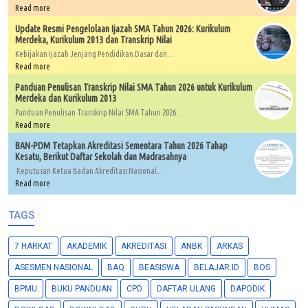
Read more
Update Resmi Pengelolaan Ijazah SMA Tahun 2026: Kurikulum
Merdeka, Kurikulum 2013 dan Transkrip Nilai
Kebijakan Ijazah Jenjang Pendidikan Dasar dan...
Read more
Panduan Penulisan Transkrip Nilai SMA Tahun 2026 untuk Kurikulum
Merdeka dan Kurikulum 2013
Panduan Penulisan Transkrip Nilai SMA Tahun 2026...
Read more
BAN-PDM Tetapkan Akreditasi Sementara Tahun 2026 Tahap
Kesatu, Berikut Daftar Sekolah dan Madrasahnya
Keputusan Ketua Badan Akreditasi Nasional...
Read more
TAGS
7 HARKAT
AKADEMIK
AKREDITASI
ANBK
ARKAS
ASESMEN NASIONAL
BAQ
BEASISWA
BELAJAR.ID
BOS
BPMU
BUKU PANDUAN
CPD
DAFTAR ULANG
DAPODIK