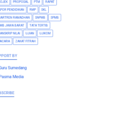
OJEK
PROPOSAL
PTM
RAPAT
POR PENDIDIKAN
RMP
SKL
MARTREN RAMADHAN
SNPMB
SPMB
MB JAWA BARAT
TATA TERTIB
ANSKRIP NILAI
UJIAN
UJIKOM
PACARA
ZAKAT FITRAH
PPORT BY
Guru Sumedang
Pasma Media
BSCRIBE