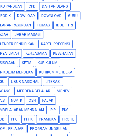
KU PANDUAN
CPD
DAFTAR ULANG
PODIK
DOWLOAD
DOWNLOAD
GURU
LARAN PASUNDAN
HUMAS
IDUL FITRI
AZAH
JABAR MASAGI
LENDER PENDIDIKAN
KARTU PRESENSI
RYA ILMIAH
KERJASAMA
KESEHATAN
SISWAAN
KETM
KURIKULUM
RIKULUM MERDEKA
KURIKUM MERDEKA
GU
LIBUR NASIONAL
LITERASI
AGANG
MERDEKA BELAJAR
MONEV
LS
NUPTK
OSN
PAJAK
EMBELAJARAN MENDALAM
PIP
PKG
DB
PPG
PPPK
PRAMUKA
PROFIL
OFIL PELAJAR
PROGRAM UNGGULAN