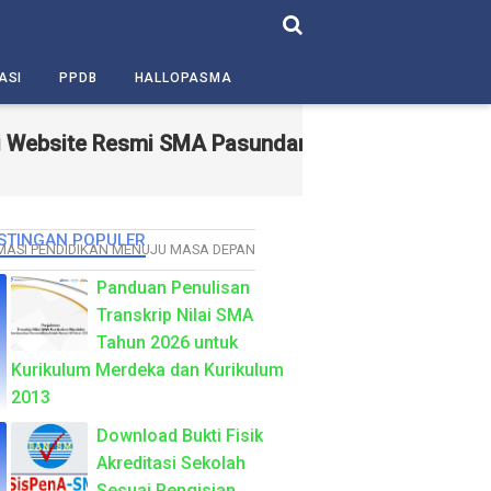
ASI
PPDB
HALLOPASMA
te Resmi SMA Pasundan 5 Bandung – Sekolah Berka
STINGAN POPULER
ASI PENDIDIKAN MENUJU MASA DEPAN
Panduan Penulisan
Transkrip Nilai SMA
Tahun 2026 untuk
Kurikulum Merdeka dan Kurikulum
2013
Download Bukti Fisik
Akreditasi Sekolah
Sesuai Pengisian