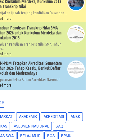
26: Kurikulum Merdeka, Kurikulum 2013
n Transkrip Nilai
bijakan Ijazah Jenjang Pendidikan Dasar dan...
ad more
nduan Penulisan Transkrip Nilai SMA
hun 2026 untuk Kurikulum Merdeka dan
rikulum 2013
nduan Penulisan Transkrip Nilai SMA Tahun
6...
ad more
N-PDM Tetapkan Akreditasi Sementara
hun 2026 Tahap Kesatu, Berikut Daftar
kolah dan Madrasahnya
putusan Ketua Badan Akreditasi Nasional...
ad more
GS
HARKAT
AKADEMIK
AKREDITASI
ANBK
RKAS
ASESMEN NASIONAL
BAQ
ASISWA
BELAJAR.ID
BOS
BPMU