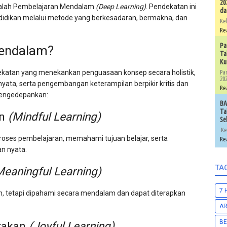
20
dalah Pembelajaran Mendalam
(Deep Learning)
. Pendekatan ini
da
didikan melalui metode yang berkesadaran, bermakna, dan
Ke
Re
Pa
Mendalam?
Ta
Ku
atan yang menekankan penguasaan konsep secara holistik,
Pa
202
ata, serta pengembangan keterampilan berpikir kritis dan
Re
 mengedepankan:
BA
Ta
an
(Mindful Learning)
Se
Ke
proses pembelajaran, memahami tujuan belajar, serta
Re
n nyata.
TA
Meaningful Learning)
7 
kan, tetapi dipahami secara mendalam dan dapat diterapkan
A
BE
rakan
(Joyful Learning)