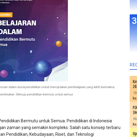
RE
Ke
20
osan dalam dunia pendidikan untuk menciptakan pembelajaran yang lebih bermakna,
SM
embirakan. Menuju pendidikan bermutu untuk semua
Re
FI
SM
Me
ndidikan Bermutu untuk Semua. Pendidikan di Indonesia
Re
an zaman yang semakin kompleks. Salah satu konsep terbaru
Up
n Pendidikan, Kebudayaan, Riset, dan Teknologi