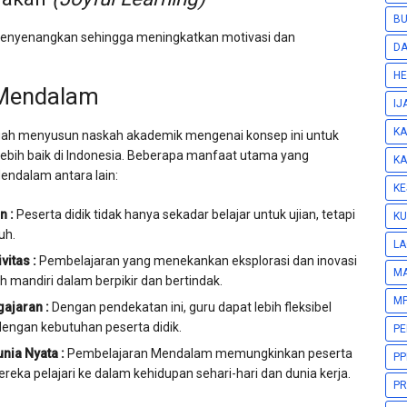
BU
 menyenangkan sehingga meningkatkan motivasi dan
DA
HE
 Mendalam
IJ
KA
ah menyusun naskah akademik mengenai konsep ini untuk
bih baik di Indonesia. Beberapa manfaat utama yang
KA
endalam antara lain:
KE
n :
Peserta didik tidak hanya sekadar belajar untuk ujian, tetapi
KU
uh.
LA
itas :
Pembelajaran yang menekankan eksplorasi dan inovasi
M
 mandiri dalam berpikir dan bertindak.
MP
ajaran :
Dengan pendekatan ini, guru dapat lebih fleksibel
engan kebutuhan peserta didik.
P
ia Nyata :
Pembelajaran Mendalam memungkinkan peserta
PP
eka pelajari ke dalam kehidupan sehari-hari dan dunia kerja.
PR