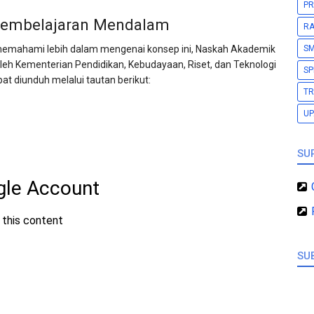
PR
Pembelajaran Mendalam
RA
S
n memahami lebih dalam mengenai konsep ini, Naskah Akademik
eh Kementerian Pendidikan, Kebudayaan, Riset, dan Teknologi
SP
at diunduh melalui tautan berikut:
TR
U
SU
SU