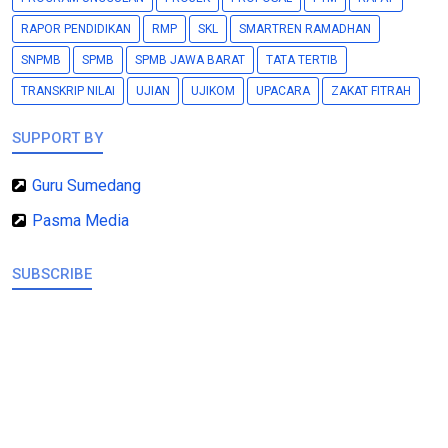
RAPOR PENDIDIKAN
RMP
SKL
SMARTREN RAMADHAN
SNPMB
SPMB
SPMB JAWA BARAT
TATA TERTIB
TRANSKRIP NILAI
UJIAN
UJIKOM
UPACARA
ZAKAT FITRAH
SUPPORT BY
Guru Sumedang
Pasma Media
SUBSCRIBE