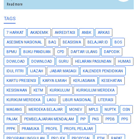
Read more
TAGS
7 HARKAT
AKADEMIK
AKREDITASI
ANBK
ARKAS
ASESMEN NASIONAL
BAQ
BEASISWA
BELAJAR.ID
BOS
BPMU
BUKU PANDUAN
CPD
DAFTAR ULANG
DAPODIK
DOWLOAD
DOWNLOAD
GURU
HELARAN PASUNDAN
HUMAS
IDUL FITRI
IJAZAH
JABAR MASAGI
KALENDER PENDIDIKAN
KARTU PRESENSI
KARYA ILMIAH
KERJASAMA
KESEHATAN
KESISWAAN
KETM
KURIKULUM
KURIKULUM MERDEKA
KURIKUM MERDEKA
LAGU
LIBUR NASIONAL
LITERASI
MAGANG
MERDEKA BELAJAR
MONEV
MPLS
NUPTK
OSN
PAJAK
PEMBELAJARAN MENDALAM
PIP
PKG
PPDB
PPG
PPPK
PRAMUKA
PROFIL
PROFIL PELAJAR
PROGRAM UNGGULAN
PROJEK
PROPOSAL
PTM
RAPAT